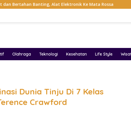
ting, Alat Elektronik Ke Mata Rossa
Project Pop Raya
if
Olahraga
Teknologi
Kesehatan
Life Style
Wisa
band
asi Dunia Tinju Di 7 Kelas
 Terence Crawford