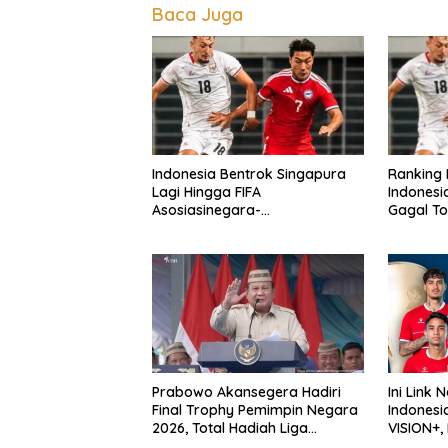
Baca Juga
Ranking 
Indonesia Bentrok Singapura
Indonesia
Lagi Hingga FIFA
Gagal To
Asosiasinegara-
Negaraasiatenggara Cup, Misi
Balas Dendam Dimulai
Prabowo Akansegera Hadiri
Ini Link 
Final Trophy Pemimpin Negara
Indonesi
2026, Total Hadiah Liga
VISION+,
Tembus Rp15,5 Miliar
Usai!