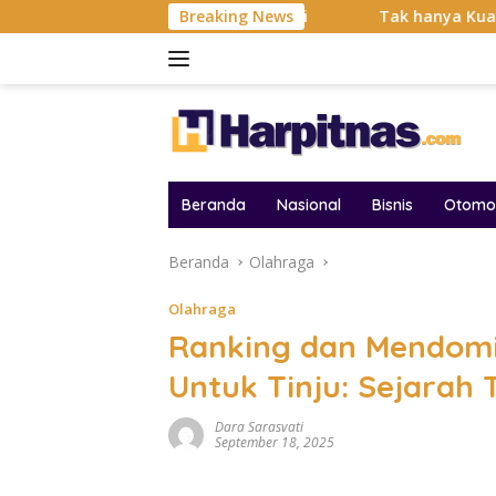
Langsung
Balas Dendam Dimulai
Breaking News
Tak hanya Kuat dan Bertahan Ban
ke
konten
Beranda
Nasional
Bisnis
Otomot
Beranda
Olahraga
Olahraga
Ranking dan Mendomin
Untuk Tinju: Sejarah
Dara Sarasvati
September 18, 2025