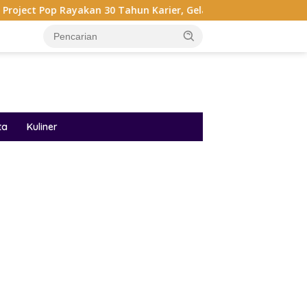
kan 30 Tahun Karier, Gelar Pertunjukan Musik Penuh Nostalgia
ta
Kuliner
ar besar starlight princess1000 bagi bonus