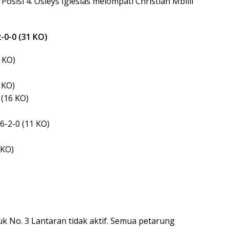
osisi 4. Osleys Iglesias melompati Christian Mbilli
0-0 (31 KO)
 KO)
 KO)
(16 KO)
-2-0 (11 KO)
 KO)
uk No. 3 Lantaran tidak aktif. Semua petarung