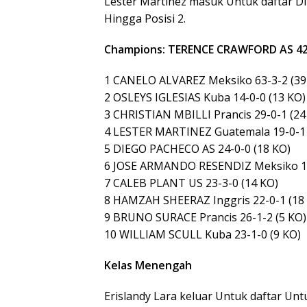
Lester Martinez masuk Untuk daftar Di P
Hingga Posisi 2.
Champions: TERENCE CRAWFORD AS 42-
1 CANELO ALVAREZ Meksiko 63-3-2 (39
2 OSLEYS IGLESIAS Kuba 14-0-0 (13 KO)
3 CHRISTIAN MBILLI Prancis 29-0-1 (24
4 LESTER MARTINEZ Guatemala 19-0-1 
5 DIEGO PACHECO AS 24-0-0 (18 KO)
6 JOSE ARMANDO RESENDIZ Meksiko 16
7 CALEB PLANT US 23-3-0 (14 KO)
8 HAMZAH SHEERAZ Inggris 22-0-1 (18
9 BRUNO SURACE Prancis 26-1-2 (5 KO)
10 WILLIAM SCULL Kuba 23-1-0 (9 KO)
Kelas Menengah
Erislandy Lara keluar Untuk daftar Unt