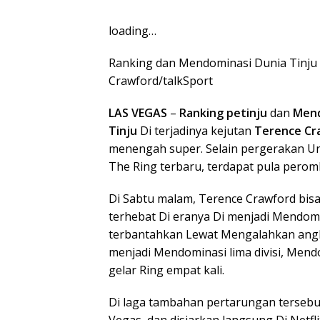
loading…
Ranking dan Mendominasi Dunia Tinju D
Crawford/talkSport
LAS VEGAS
–
Ranking petinju
dan
Mend
Tinju
Di terjadinya kejutan
Terence Cr
menengah super. Selain pergerakan Unt
The Ring terbaru, terdapat pula peromb
Di Sabtu malam, Terence Crawford bis
terhebat Di eranya Di menjadi Mendom
terbantahkan Lewat Mengalahkan angka
menjadi Mendominasi lima divisi, Mend
gelar Ring empat kali.
Di laga tambahan pertarungan tersebut