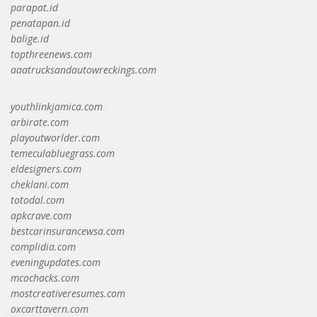
parapat.id
penatapan.id
balige.id
topthreenews.com
aaatrucksandautowreckings.com
youthlinkjamica.com
arbirate.com
playoutworlder.com
temeculabluegrass.com
eldesigners.com
cheklani.com
totodal.com
apkcrave.com
bestcarinsurancewsa.com
complidia.com
eveningupdates.com
mcochacks.com
mostcreativeresumes.com
oxcarttavern.com