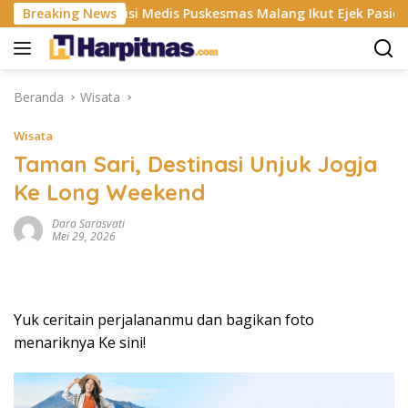
Langsung
Praktisi Medis Puskesmas Malang Ikut Ejek Pasien BPJS Men
Breaking News
ke
konten
Beranda
Wisata
Wisata
Taman Sari, Destinasi Unjuk Jogja
Ke Long Weekend
Dara Sarasvati
Mei 29, 2026
Yuk ceritain perjalananmu dan bagikan foto
menariknya Ke sini!