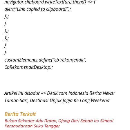
navigator.clipboard.writeText(url).then(() => {
alert(“Link copied to clipboard!”);
});
}
});
});
}
}
customElements.define(“cb-rekomendit”,
CbRekomenditDesktop);
Artikel ini disadur –> Detik.com Indonesia Berita News:
Taman Sari, Destinasi Unjuk Jogja Ke Long Weekend
Berita Terkait
Bukan Sekadar Adu Rotan, Ojung Dari Sebab Itu Simbol
Persaudaraan Suku Tengger