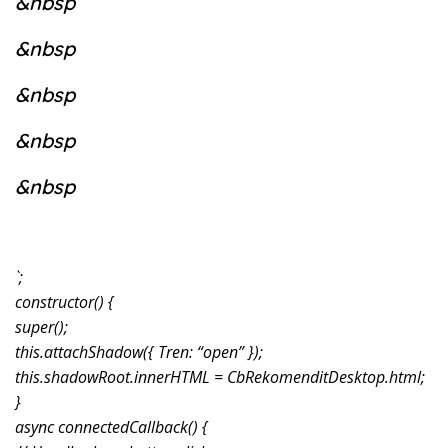
&nbsp
&nbsp
&nbsp
&nbsp
&nbsp
`;
constructor() {
super();
this.attachShadow({ Tren: “open” });
this.shadowRoot.innerHTML = CbRekomenditDesktop.html;
}
async connectedCallback() {