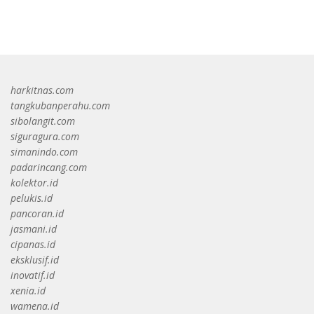
bandar besar starlight princess1000 bagi bonus
harkitnas.com
tangkubanperahu.com
sibolangit.com
siguragura.com
simanindo.com
padarincang.com
kolektor.id
pelukis.id
pancoran.id
jasmani.id
cipanas.id
eksklusif.id
inovatif.id
xenia.id
wamena.id