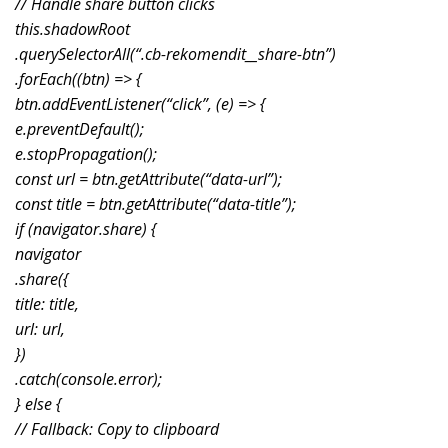
// Handle share button clicks
this.shadowRoot
.querySelectorAll(“.cb-rekomendit__share-btn”)
.forEach((btn) => {
btn.addEventListener(“click”, (e) => {
e.preventDefault();
e.stopPropagation();
const url = btn.getAttribute(“data-url”);
const title = btn.getAttribute(“data-title”);
if (navigator.share) {
navigator
.share({
title: title,
url: url,
})
.catch(console.error);
} else {
// Fallback: Copy to clipboard