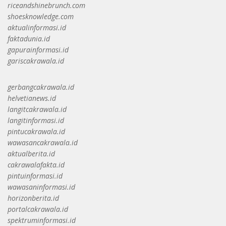
riceandshinebrunch.com
shoesknowledge.com
aktualinformasi.id
faktadunia.id
gapurainformasi.id
gariscakrawala.id
gerbangcakrawala.id
helvetianews.id
langitcakrawala.id
langitinformasi.id
pintucakrawala.id
wawasancakrawala.id
aktualberita.id
cakrawalafakta.id
pintuinformasi.id
wawasaninformasi.id
horizonberita.id
portalcakrawala.id
spektruminformasi.id