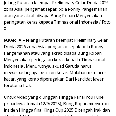
Jelang Putaran keempat Preliminary Gelar Dunia 2026
zona Asia, pengamat sepak bola Ronny Pangemanan
atau yang akrab disapa Bung Ropan Menyediakan
peringatan keras kepada Timnasional Indonesia / Foto:
X
JAKARTA
– Jelang Putaran keempat Preliminary Gelar
Dunia 2026 zona Asia, pengamat sepak bola Ronny
Pangemanan atau yang akrab disapa Bung Ropan
Menyediakan peringatan keras kepada Timnasional
Indonesia . Menurutnya, skuad Garuda harus
mewaspadai gaya bermain keras, Malahan menjurus
kasar, yang kerap diperagakan Dari Kandidat lawan,
terutama Irak.
Untuk video yang diunggah Hingga kanal YouTube
pribadinya, Jumat (12/9/2025), Bung Ropan menyoroti
insiden Hingga final Kings Cup 2025 Ditengah Irak dan