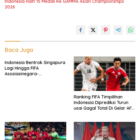
Indonesia Raih 15 Medali Ke GAMMA Asian Championships
2026
Baca Juga
Indonesia Bentrok Singapura
Lagi Hingga FIFA
Asosiasinegara-
Negaraasiatenggara Cup,
Misi Balas Dendam Dimulai
Ranking FIFA Timpilihan
Indonesia Diprediksi Turun
usai Gagal Total Di Gelar AFF
2026