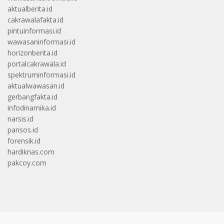
aktualberita.id
cakrawalafakta.id
pintuinformasi.id
wawasaninformasi.id
horizonberita.id
portalcakrawala.id
spektruminformasi.id
aktualwawasan.id
gerbangfakta.id
infodinamika.id
narsis.id
pansos.id
forensik.id
hardiknas.com
pakcoy.com
Indeks
Kode Etik
Privacy Policy
Disclaimer