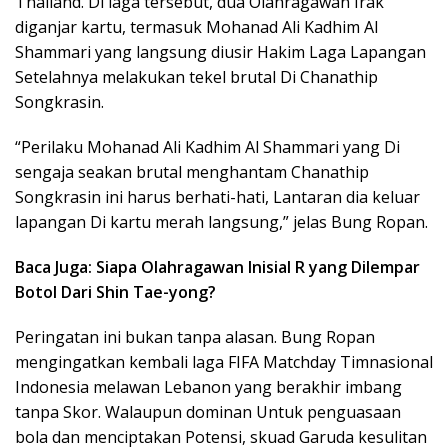
Thailand. Di laga tersebut, dua Olahragawan Irak
diganjar kartu, termasuk Mohanad Ali Kadhim Al
Shammari yang langsung diusir Hakim Laga Lapangan
Setelahnya melakukan tekel brutal Di Chanathip
Songkrasin.
“Perilaku Mohanad Ali Kadhim Al Shammari yang Di
sengaja seakan brutal menghantam Chanathip
Songkrasin ini harus berhati-hati, Lantaran dia keluar
lapangan Di kartu merah langsung,” jelas Bung Ropan.
Baca Juga: Siapa Olahragawan Inisial R yang Dilempar
Botol Dari Shin Tae-yong?
Peringatan ini bukan tanpa alasan. Bung Ropan
mengingatkan kembali laga FIFA Matchday Timnasional
Indonesia melawan Lebanon yang berakhir imbang
tanpa Skor. Walaupun dominan Untuk penguasaan
bola dan menciptakan Potensi, skuad Garuda kesulitan