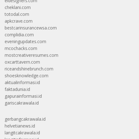
eldesigners.com
cheklani.com
totodal.com
apkcrave.com
bestcarinsurancewsa.com
complidia.com
eveningupdates.com
mcochacks.com
mostcreativeresumes.com
oxcarttavern.com
riceandshinebrunch.com
shoesknowledge.com
aktualinformasi.id
faktadunia.id
gapurainformasi.id
gariscakrawala.id
gerbangcakrawala.id
helvetianews.id
langitcakrawala.id