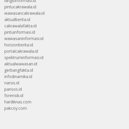
langitinformasi.id
pintucakrawala.id
wawasancakrawala.id
aktualberita.id
cakrawalafakta.id
pintuinformasi.id
wawasaninformasi.id
horizonberita.id
portalcakrawala.id
spektruminformasi.id
aktualwawasan.id
gerbangfakta.id
infodinamika.id
narsis.id
pansos.id
forensik.id
hardiknas.com
pakcoy.com