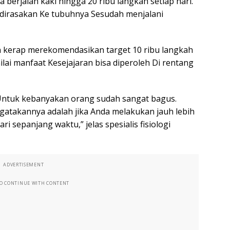
berjalan kaki hingga 20 ribu langkah setiap hari.
dirasakan Ke tubuhnya Sesudah menjalani
ran kerap merekomendasikan target 10 ribu langkah
nilai manfaat Kesejajaran bisa diperoleh Di rentang
 Untuk kebanyakan orang sudah sangat bagus.
ngatakannya adalah jika Anda melakukan jauh lebih
ri sepanjang waktu,” jelas spesialis fisiologi
ADVERTISEMENT
TO CONTINUE WITH CONTENT