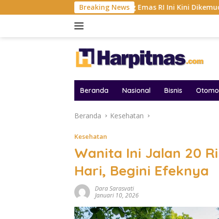
Langsung
26
Tambang Emas RI Ini Kini Dikemudikan AI, BRMS Re
Breaking News
ke
konten
Beranda
Nasional
Bisnis
Otomot
Beranda
Kesehatan
Kesehatan
Wanita Ini Jalan 20 R
Hari, Begini Efeknya
Dara Sarasvati
Januari 10, 2026