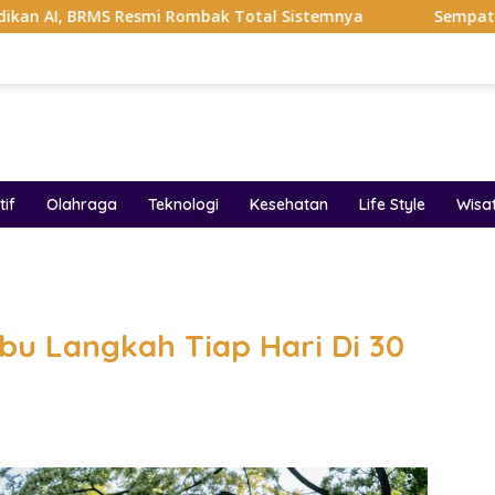
smi Rombak Total Sistemnya
Sempat Viral Gaya ASI Bubu
if
Olahraga
Teknologi
Kesehatan
Life Style
Wisa
band
ibu Langkah Tiap Hari Di 30