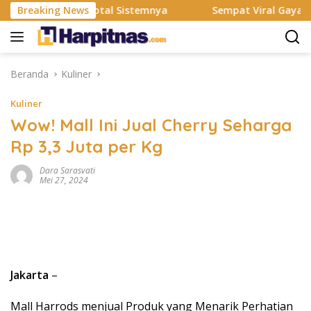
Langsung
i Rombak Total Sistemnya
Breaking News
Sempat Viral Gaya ASI Bubuk,
ke
konten
Beranda
Kuliner
Kuliner
Wow! Mall Ini Jual Cherry Seharga
Rp 3,3 Juta per Kg
Dara Sarasvati
Mei 27, 2024
Jakarta
–
Mall Harrods menjual Produk yang Menarik Perhatian