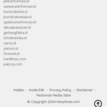
pintuinformasi.id
wawasaninformasi.id
horizonberita.id
portalcakrawala.id
spektruminformasi.id
aktualwawasan.id
gerbangfakta.id
infodinamika.id
narsis.id
pansos.id
forensik.id
hardiknas.com
pakcoy.com
Indeks
Kode Etik
Privacy Policy
Disclaimer
Pedoman Media Siber
© Copyright 2024
Harpitnas.com