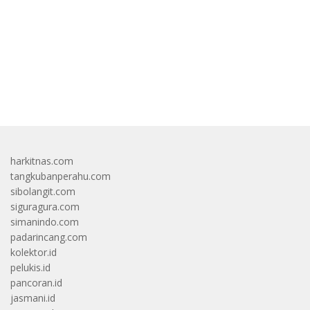
bandar besar starlight princess1000 bagi bonus
harkitnas.com
tangkubanperahu.com
sibolangit.com
siguragura.com
simanindo.com
padarincang.com
kolektor.id
pelukis.id
pancoran.id
jasmani.id