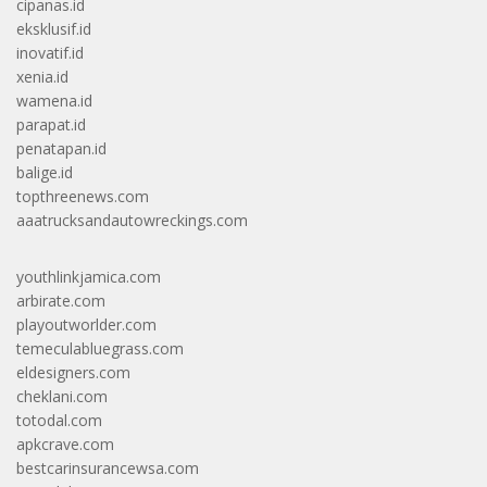
cipanas.id
eksklusif.id
inovatif.id
xenia.id
wamena.id
parapat.id
penatapan.id
balige.id
topthreenews.com
aaatrucksandautowreckings.com
youthlinkjamica.com
arbirate.com
playoutworlder.com
temeculabluegrass.com
eldesigners.com
cheklani.com
totodal.com
apkcrave.com
bestcarinsurancewsa.com