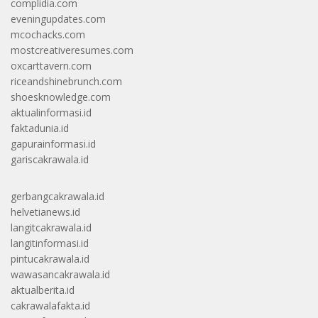
complidia.com
eveningupdates.com
mcochacks.com
mostcreativeresumes.com
oxcarttavern.com
riceandshinebrunch.com
shoesknowledge.com
aktualinformasi.id
faktadunia.id
gapurainformasi.id
gariscakrawala.id
gerbangcakrawala.id
helvetianews.id
langitcakrawala.id
langitinformasi.id
pintucakrawala.id
wawasancakrawala.id
aktualberita.id
cakrawalafakta.id