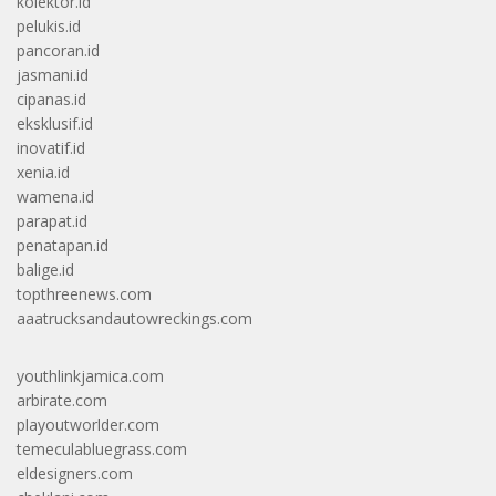
kolektor.id
pelukis.id
pancoran.id
jasmani.id
cipanas.id
eksklusif.id
inovatif.id
xenia.id
wamena.id
parapat.id
penatapan.id
balige.id
topthreenews.com
aaatrucksandautowreckings.com
youthlinkjamica.com
arbirate.com
playoutworlder.com
temeculabluegrass.com
eldesigners.com