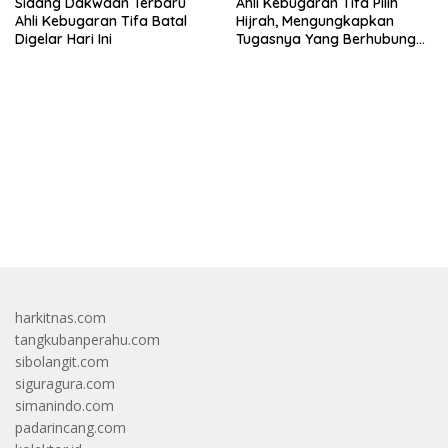
Sidang Dakwaan Terbaru
Ahli Kebugaran Tifa Pilih
Ahli Kebugaran Tifa Batal
Hijrah, Mengungkapkan
Digelar Hari Ini
Tugasnya Yang Berhubungan
Di Ijazah Jokowi Sudah
Cukup
bandar besar starlight princess1000 bagi bonus
harkitnas.com
tangkubanperahu.com
sibolangit.com
siguragura.com
simanindo.com
padarincang.com