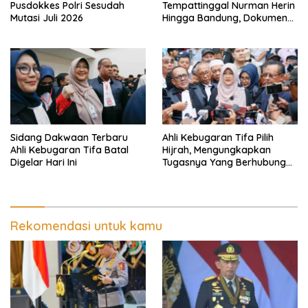
Pusdokkes Polri Sesudah
Tempattinggal Nurman Herin
Mutasi Juli 2026
Hingga Bandung, Dokumen
Penting Peristiwa Pidana
Febrie Adriansyah Disita
Sidang Dakwaan Terbaru
Ahli Kebugaran Tifa Pilih
Ahli Kebugaran Tifa Batal
Hijrah, Mengungkapkan
Digelar Hari Ini
Tugasnya Yang Berhubungan
Di Ijazah Jokowi Sudah
Cukup
Rekomendasi untuk kamu