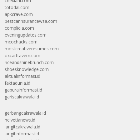
cheklani.com
totodal.com
apkcrave.com
bestcarinsurancewsa.com
complidia.com
eveningupdates.com
mcochacks.com
mostcreativeresumes.com
oxcarttavern.com
riceandshinebrunch.com
shoesknowledge.com
aktualinformasi.id
faktadunia.id
gapurainformasi.id
gariscakrawala.id
gerbangcakrawala.id
helvetianews.id
langitcakrawala.id
langitinformasi.id