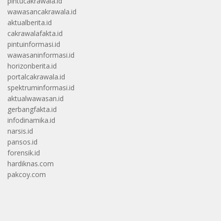
pintucakrawala.id
wawasancakrawala.id
aktualberita.id
cakrawalafakta.id
pintuinformasi.id
wawasaninformasi.id
horizonberita.id
portalcakrawala.id
spektruminformasi.id
aktualwawasan.id
gerbangfakta.id
infodinamika.id
narsis.id
pansos.id
forensik.id
hardiknas.com
pakcoy.com