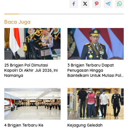
Baca Juga
25 Brigjen Pol Dimutasi
3 Brigjen Terbaru Dapat
Kapolri Di Akhir Juli 2026, Ini
Penugasan Hingga
Namanya
Baintelkam Untuk Mutasi Polri
Akhir Juli 2026
4 Brigjen Terbaru Ke
Kejagung Geledah