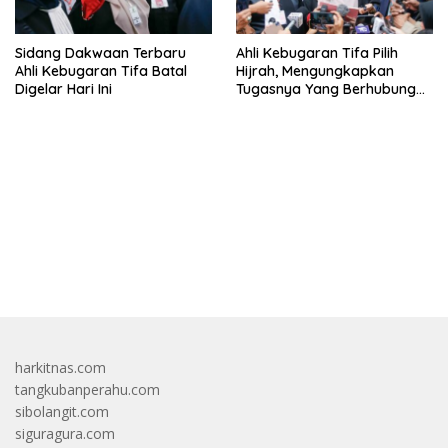
Sidang Dakwaan Terbaru
Ahli Kebugaran Tifa Pilih
Ahli Kebugaran Tifa Batal
Hijrah, Mengungkapkan
Digelar Hari Ini
Tugasnya Yang Berhubungan
Di Ijazah Jokowi Sudah
Cukup
bandar besar starlight princess1000 bagi bonus
harkitnas.com
tangkubanperahu.com
sibolangit.com
siguragura.com