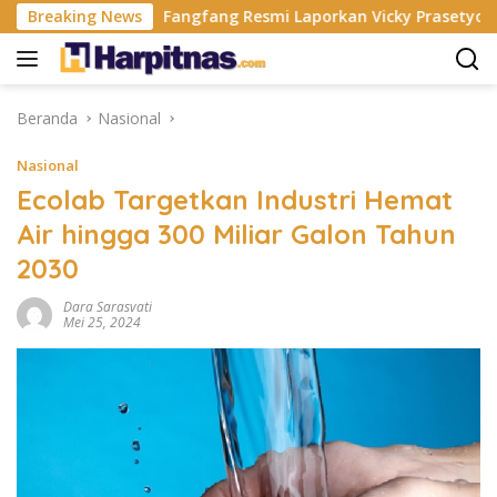
Langsung
hina
Breaking News
Fangfang Resmi Laporkan Vicky Prasetyo Yang Ber
ke
konten
Beranda
Nasional
Nasional
Ecolab Targetkan Industri Hemat
Air hingga 300 Miliar Galon Tahun
2030
Dara Sarasvati
Mei 25, 2024