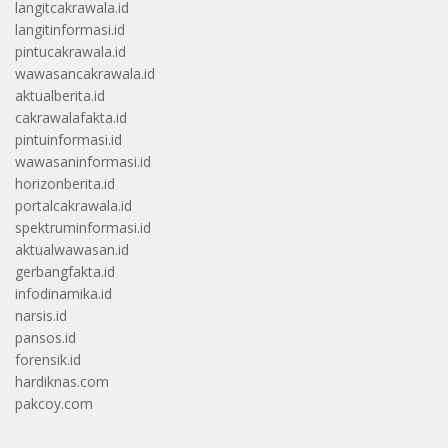
langitcakrawala.id
langitinformasi.id
pintucakrawala.id
wawasancakrawala.id
aktualberita.id
cakrawalafakta.id
pintuinformasi.id
wawasaninformasi.id
horizonberita.id
portalcakrawala.id
spektruminformasi.id
aktualwawasan.id
gerbangfakta.id
infodinamika.id
narsis.id
pansos.id
forensik.id
hardiknas.com
pakcoy.com