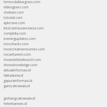
temeculabluegrass.com
eldesigners.com
cheklani.com
totodal.com
apkcrave.com
bestcarinsurancewsa.com
complidia.com
eveningupdates.com
mcochacks.com
mostcreativeresumes.com
oxcarttavern.com
riceandshinebrunch.com
shoesknowledge.com
aktualinformasi.id
faktadunia.id
gapurainformasi.id
gariscakrawala.id
gerbangcakrawala.id
helvetianews.id