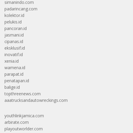
simanindo.com
padarincang.com
kolektor.id
pelukis.id
pancoran.id
jasmani.id
cipanas.id
eksklusif.id
inovatif.id
xenia.id
wamena.id
parapat.id
penatapan.id
balige.id
topthreenews.com
aaatrucksandautowreckings.com
youthlinkjamica.com
arbirate.com
playoutworlder.com