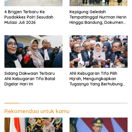
4 Brigjen Terbaru Ke
Kejagung Geledah
Pusdokkes Polri Sesudah
Tempattinggal Nurman Herin
Mutasi Juli 2026
Hingga Bandung, Dokumen
Penting Peristiwa Pidana
Febrie Adriansyah Disita
Sidang Dakwaan Terbaru
Ahli Kebugaran Tifa Pilih
Ahli Kebugaran Tifa Batal
Hijrah, Mengungkapkan
Digelar Hari Ini
Tugasnya Yang Berhubungan
Di Ijazah Jokowi Sudah
Cukup
Rekomendasi untuk kamu