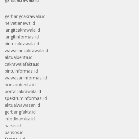
gariscakrawala.id
gerbangcakrawala.id
helvetianews.id
langitcakrawala.id
langitinformasi.id
pintucakrawala.id
wawasancakrawala.id
aktualberita.id
cakrawalafakta.id
pintuinformasi.id
wawasaninformasi.id
horizonberita.id
portalcakrawala.id
spektruminformasi.id
aktualwawasan.id
gerbangfakta.id
infodinamika.id
narsis.id
pansos.id