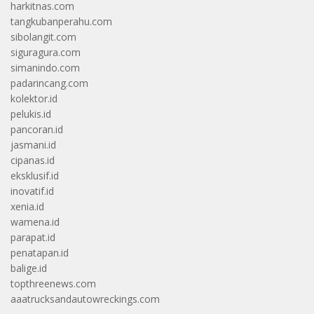
harkitnas.com
tangkubanperahu.com
sibolangit.com
siguragura.com
simanindo.com
padarincang.com
kolektor.id
pelukis.id
pancoran.id
jasmani.id
cipanas.id
eksklusif.id
inovatif.id
xenia.id
wamena.id
parapat.id
penatapan.id
balige.id
topthreenews.com
aaatrucksandautowreckings.com