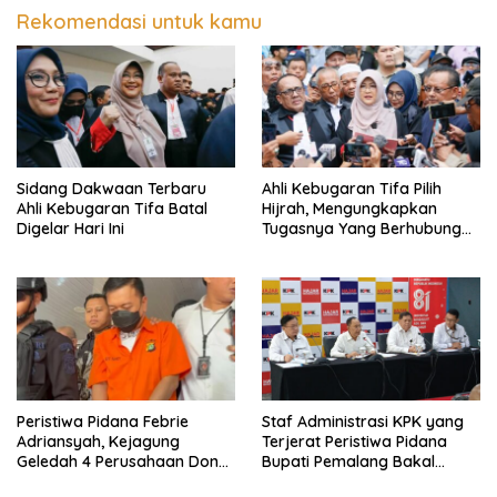
Rekomendasi untuk kamu
Sidang Dakwaan Terbaru
Ahli Kebugaran Tifa Pilih
Ahli Kebugaran Tifa Batal
Hijrah, Mengungkapkan
Digelar Hari Ini
Tugasnya Yang Berhubungan
Di Ijazah Jokowi Sudah
Cukup
Peristiwa Pidana Febrie
Staf Administrasi KPK yang
Adriansyah, Kejagung
Terjerat Peristiwa Pidana
Geledah 4 Perusahaan Don
Bupati Pemalang Bakal
Ritto yang Diduga Dari
Diperiksa Dewas