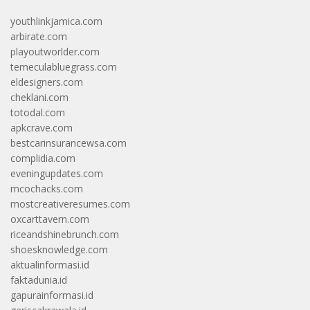
youthlinkjamica.com
arbirate.com
playoutworlder.com
temeculabluegrass.com
eldesigners.com
cheklani.com
totodal.com
apkcrave.com
bestcarinsurancewsa.com
complidia.com
eveningupdates.com
mcochacks.com
mostcreativeresumes.com
oxcarttavern.com
riceandshinebrunch.com
shoesknowledge.com
aktualinformasi.id
faktadunia.id
gapurainformasi.id