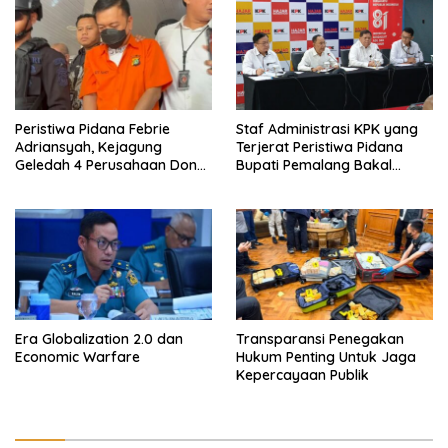
Peristiwa Pidana Febrie
Staf Administrasi KPK yang
Adriansyah, Kejagung
Terjerat Peristiwa Pidana
Geledah 4 Perusahaan Don
Bupati Pemalang Bakal
Ritto yang Diduga Dari
Diperiksa Dewas
Sebab Itu Tempat Cuci Uang
Era Globalization 2.0 dan
Transparansi Penegakan
Economic Warfare
Hukum Penting Untuk Jaga
Kepercayaan Publik