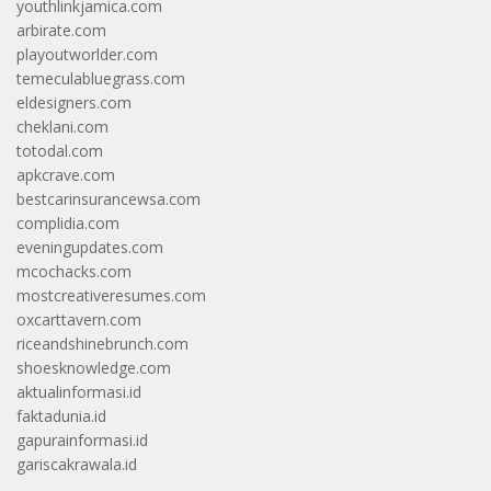
youthlinkjamica.com
arbirate.com
playoutworlder.com
temeculabluegrass.com
eldesigners.com
cheklani.com
totodal.com
apkcrave.com
bestcarinsurancewsa.com
complidia.com
eveningupdates.com
mcochacks.com
mostcreativeresumes.com
oxcarttavern.com
riceandshinebrunch.com
shoesknowledge.com
aktualinformasi.id
faktadunia.id
gapurainformasi.id
gariscakrawala.id