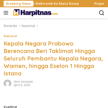
Langsung
Banting, Alat Elektronik Ke Mata Rossa
Breaking News
Project Pop Ra
ke
konten
Beranda
Nasional
Nasional
Kepala Negara Prabowo
Berencana Beri Taklimat Hingga
Seluruh Pembantu Kepala Negara,
Wamen, hingga Eselon 1 Hingga
Istana
Dara Sarasvati
April 8, 2026
loading…