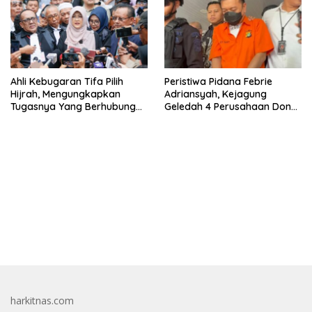
Ahli Kebugaran Tifa Pilih
Peristiwa Pidana Febrie
Hijrah, Mengungkapkan
Adriansyah, Kejagung
Tugasnya Yang Berhubungan
Geledah 4 Perusahaan Don
Di Ijazah Jokowi Sudah
Ritto yang Diduga Dari
Cukup
Sebab Itu Tempat Cuci Uang
bandar besar starlight princess1000 bagi bonus
harkitnas.com