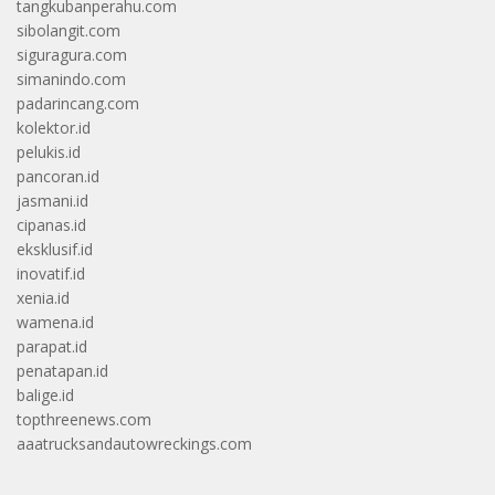
tangkubanperahu.com
sibolangit.com
siguragura.com
simanindo.com
padarincang.com
kolektor.id
pelukis.id
pancoran.id
jasmani.id
cipanas.id
eksklusif.id
inovatif.id
xenia.id
wamena.id
parapat.id
penatapan.id
balige.id
topthreenews.com
aaatrucksandautowreckings.com