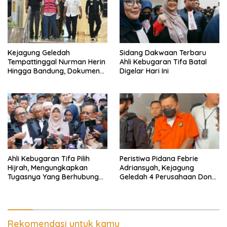
Kejagung Geledah
Sidang Dakwaan Terbaru
Tempattinggal Nurman Herin
Ahli Kebugaran Tifa Batal
Hingga Bandung, Dokumen
Digelar Hari Ini
Penting Peristiwa Pidana
Febrie Adriansyah Disita
Ahli Kebugaran Tifa Pilih
Peristiwa Pidana Febrie
Hijrah, Mengungkapkan
Adriansyah, Kejagung
Tugasnya Yang Berhubungan
Geledah 4 Perusahaan Don
Di Ijazah Jokowi Sudah
Ritto yang Diduga Dari
Cukup
Sebab Itu Tempat Cuci Uang
Rekomendasi untuk kamu