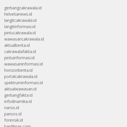
gerbangcakrawala.id
helvetianews.id
langitcakrawala.id
langitinformasi.id
pintucakrawala.id
wawasancakrawala.id
aktualberita.id
cakrawalafakta.id
pintuinformasi.id
wawasaninformasi.id
horizonberita.id
portalcakrawala.id
spektruminformasi.id
aktualwawasan.id
gerbangfakta.id
infodinamika.id
narsis.id
pansos.id
forensik.id
hardiknas.com