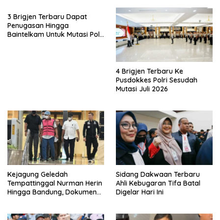
3 Brigjen Terbaru Dapat
Penugasan Hingga
Baintelkam Untuk Mutasi Polri
Akhir Juli 2026
4 Brigjen Terbaru Ke
Pusdokkes Polri Sesudah
Mutasi Juli 2026
Kejagung Geledah
Sidang Dakwaan Terbaru
Tempattinggal Nurman Herin
Ahli Kebugaran Tifa Batal
Hingga Bandung, Dokumen
Digelar Hari Ini
Penting Peristiwa Pidana
Febrie Adriansyah Disita