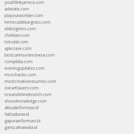
youthlinkjamica.com
arbirate.com
playoutworlder.com
temeculabluegrass.com
eldesigners.com
cheklani.com
totodal.com
apkcrave.com
bestcarinsurancewsa.com
complidia.com
eveningupdates.com
mcochacks.com
mostcreativeresumes.com
oxcarttavern.com
riceandshinebrunch.com
shoesknowledge.com
aktualinformasi.id
faktadunia.id
gapurainformasi.id
gariscakrawala.id