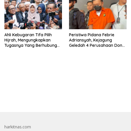
Ahli Kebugaran Tifa Pilih
Peristiwa Pidana Febrie
Hijrah, Mengungkapkan
Adriansyah, Kejagung
Tugasnya Yang Berhubungan
Geledah 4 Perusahaan Don
Di Ijazah Jokowi Sudah
Ritto yang Diduga Dari
Cukup
Sebab Itu Tempat Cuci Uang
bandar besar starlight princess1000 bagi bonus
harkitnas.com