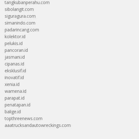
tangkubanperahu.com
sibolangit.com
siguragura.com
simanindo.com
padarincang.com
kolektor.id
pelukis.id
pancoran.id
jasmani.id
cipanas.id
eksklusif.id
inovatif.id
xenia.id
wamena.id
parapat.id
penatapan.id
balige.id
topthreenews.com
aaatrucksandautowreckings.com