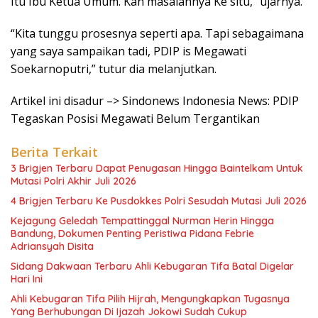
Itu Ibu Ketua Umum. Kan masalahnya Ke situ,” ujarnya.
“Kita tunggu prosesnya seperti apa. Tapi sebagaimana
yang saya sampaikan tadi, PDIP is Megawati
Soekarnoputri,” tutur dia melanjutkan.
Artikel ini disadur –> Sindonews Indonesia News: PDIP
Tegaskan Posisi Megawati Belum Tergantikan
Berita Terkait
3 Brigjen Terbaru Dapat Penugasan Hingga Baintelkam Untuk
Mutasi Polri Akhir Juli 2026
4 Brigjen Terbaru Ke Pusdokkes Polri Sesudah Mutasi Juli 2026
Kejagung Geledah Tempattinggal Nurman Herin Hingga
Bandung, Dokumen Penting Peristiwa Pidana Febrie
Adriansyah Disita
Sidang Dakwaan Terbaru Ahli Kebugaran Tifa Batal Digelar
Hari Ini
Ahli Kebugaran Tifa Pilih Hijrah, Mengungkapkan Tugasnya
Yang Berhubungan Di Ijazah Jokowi Sudah Cukup