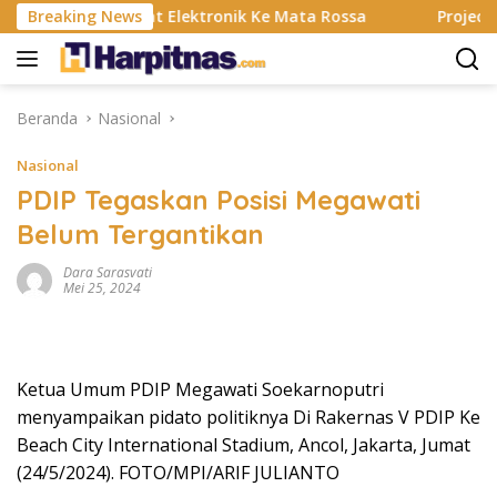
Langsung
Banting, Alat Elektronik Ke Mata Rossa
Breaking News
Project Pop R
ke
konten
Beranda
Nasional
Nasional
PDIP Tegaskan Posisi Megawati
Belum Tergantikan
Dara Sarasvati
Mei 25, 2024
Ketua Umum PDIP Megawati Soekarnoputri
menyampaikan pidato politiknya Di Rakernas V PDIP Ke
Beach City International Stadium, Ancol, Jakarta, Jumat
(24/5/2024). FOTO/MPI/ARIF JULIANTO