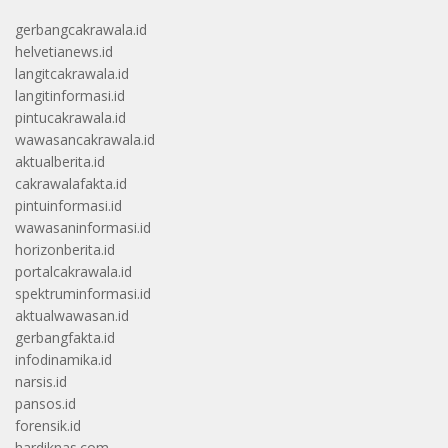
gerbangcakrawala.id
helvetianews.id
langitcakrawala.id
langitinformasi.id
pintucakrawala.id
wawasancakrawala.id
aktualberita.id
cakrawalafakta.id
pintuinformasi.id
wawasaninformasi.id
horizonberita.id
portalcakrawala.id
spektruminformasi.id
aktualwawasan.id
gerbangfakta.id
infodinamika.id
narsis.id
pansos.id
forensik.id
hardiknas.com