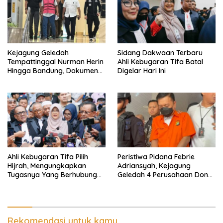
Kejagung Geledah
Sidang Dakwaan Terbaru
Tempattinggal Nurman Herin
Ahli Kebugaran Tifa Batal
Hingga Bandung, Dokumen
Digelar Hari Ini
Penting Peristiwa Pidana
Febrie Adriansyah Disita
Ahli Kebugaran Tifa Pilih
Peristiwa Pidana Febrie
Hijrah, Mengungkapkan
Adriansyah, Kejagung
Tugasnya Yang Berhubungan
Geledah 4 Perusahaan Don
Di Ijazah Jokowi Sudah
Ritto yang Diduga Dari
Cukup
Sebab Itu Tempat Cuci Uang
Rekomendasi untuk kamu